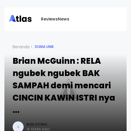
Reviews
News
Beranda
DUNIA UNIK
Brian McGuinn : RELA
ngubek ngubek BAK
SAMPAH demi mencari
CINCIN KAWIN ISTRI nya
...
BUDI UTOMO
B
15 YEARS AGO