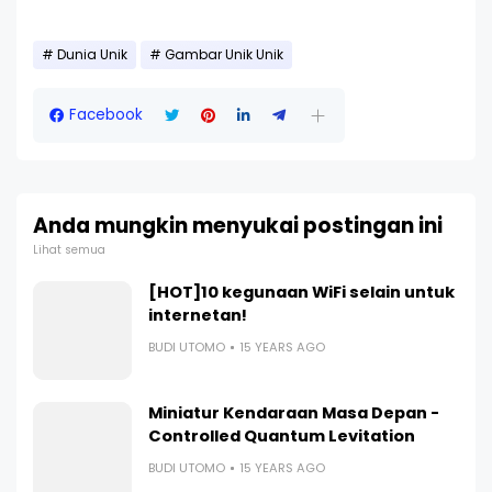
Dunia Unik
Gambar Unik Unik
Facebook
Anda mungkin menyukai postingan ini
Lihat semua
[HOT]10 kegunaan WiFi selain untuk
internetan!
BUDI UTOMO
15 YEARS AGO
Miniatur Kendaraan Masa Depan -
Controlled Quantum Levitation
BUDI UTOMO
15 YEARS AGO