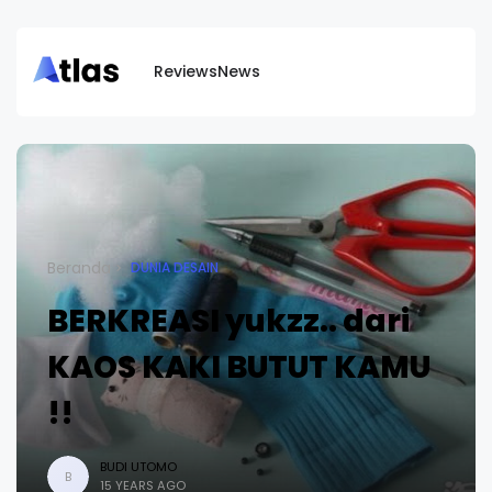
Reviews
News
Beranda
DUNIA DESAIN
BERKREASI yukzz.. dari
KAOS KAKI BUTUT KAMU
!!
BUDI UTOMO
B
15 YEARS AGO