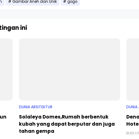
n
Gambar Aneh dan Unik
gogo
ingan ini
DUNIA ARSITEKTUR
DUNIA 
iun
Solaleya Domes,Rumah berbentuk
Dena
kubah yang dapat berputar dan juga
Hote
tahan gempa
BUDI 