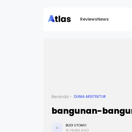
Reviews
News
Beranda
DUNIA ARSITEKTUR
bangunan-banguna
BUDI UTOMO
B
15 YEARS AGO