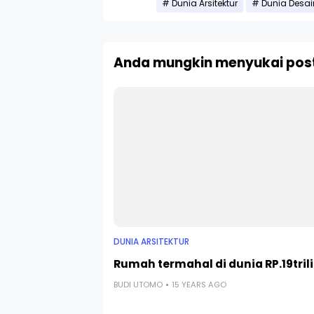
Dunia Arsitektur
Dunia Desai
Anda mungkin menyukai post
DUNIA ARSITEKTUR
Rumah termahal di dunia RP.19tril
BUDI UTOMO
15 YEARS AGO