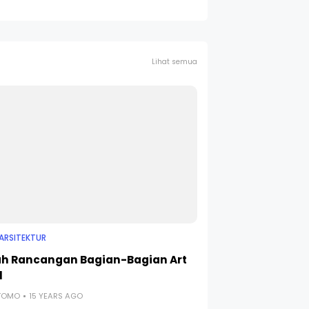
Lihat semua
ARSITEKTUR
h Rancangan Bagian-Bagian Art
l
UTOMO
15 YEARS AGO