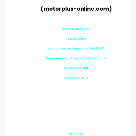
(motorplus-online.com)
DATA MODIFIKASI
Pelek: Power
Ban depan : Bridgestone 120/70-17
Ban belakang : Bridgestone 150/70-17
Head lamp: HID
Disc brake: KTC
sumber