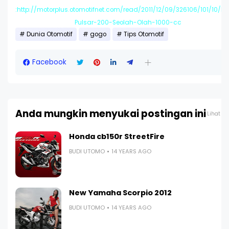
:http://motorplus.otomotifnet.com/read/2011/12/09/326106/101/10/Ba
Pulsar-200-Seolah-Olah-1000-cc
Dunia Otomotif
gogo
Tips Otomotif
Facebook
Anda mungkin menyukai postingan ini
Lihat s
Honda cb150r StreetFire
BUDI UTOMO
14 YEARS AGO
New Yamaha Scorpio 2012
BUDI UTOMO
14 YEARS AGO