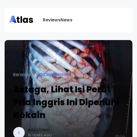
Reviews
News
Beranda
MENCENGANGKAN
Astaga, Lihat Isi Perut
Pria Inggris Ini Dipenuhi
Kokain
BUDI UTOMO
B
15 YEARS AGO