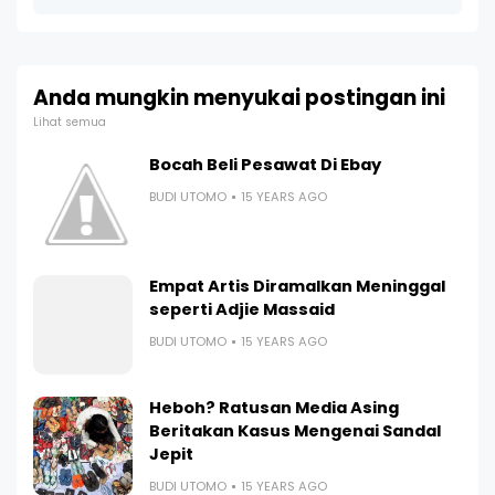
Anda mungkin menyukai postingan ini
Lihat semua
Bocah Beli Pesawat Di Ebay
BUDI UTOMO
15 YEARS AGO
Empat Artis Diramalkan Meninggal
seperti Adjie Massaid
BUDI UTOMO
15 YEARS AGO
Heboh? Ratusan Media Asing
Beritakan Kasus Mengenai Sandal
Jepit
BUDI UTOMO
15 YEARS AGO