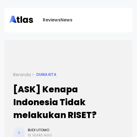
Reviews
News
Beranda
DUNIA KITA
[ASK] Kenapa
Indonesia Tidak
melakukan RISET?
BUDI UTOMO
B
15 YEARS AGO