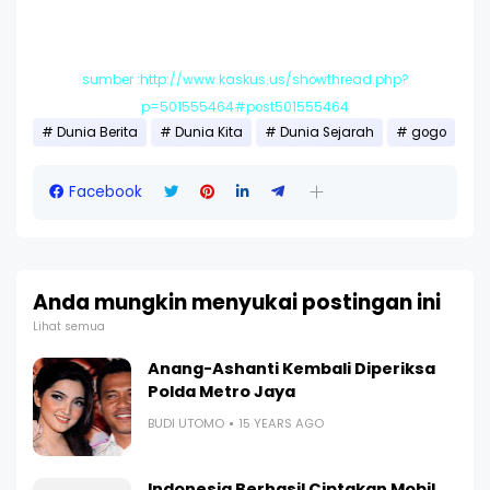
sumber :http://www.kaskus.us/showthread.php?
p=501555464#post501555464
Dunia Berita
Dunia Kita
Dunia Sejarah
gogo
Facebook
Anda mungkin menyukai postingan ini
Lihat semua
Anang-Ashanti Kembali Diperiksa
Polda Metro Jaya
BUDI UTOMO
15 YEARS AGO
Indonesia Berhasil Ciptakan Mobil