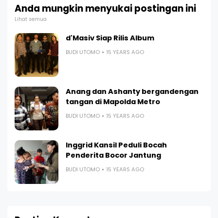
Anda mungkin menyukai postingan ini
Lihat semua
d'Masiv Siap Rilis Album
BUDI UTOMO
15 YEARS AGO
Anang dan Ashanty bergandengan
tangan di Mapolda Metro
BUDI UTOMO
15 YEARS AGO
Inggrid Kansil Peduli Bocah
Penderita Bocor Jantung
BUDI UTOMO
15 YEARS AGO