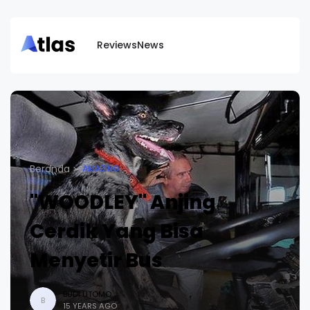
Reviews
News
Beranda
AMAZING
"WOODLEY" Anjing
Cerdik Yang Bisa
Menyetir Bus
BUDI UTOMO
B
15 YEARS AGO