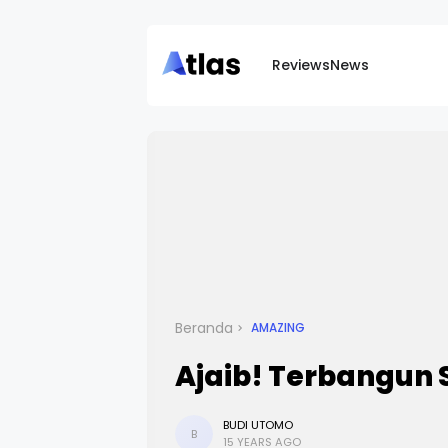
Reviews
News
Beranda
AMAZING
Ajaib! Terbangun 
BUDI UTOMO
B
15 YEARS AGO