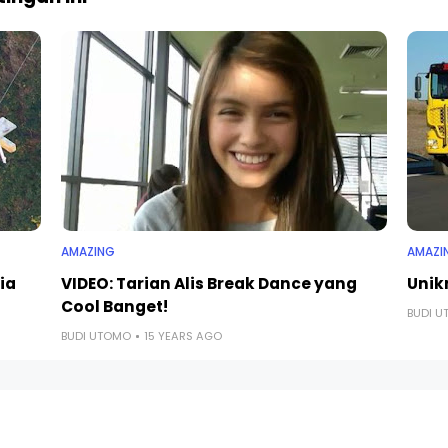
AMAZING
AMAZI
ia
VIDEO: Tarian Alis Break Dance yang
Unik
Cool Banget!
BUDI 
BUDI UTOMO
15 YEARS AGO