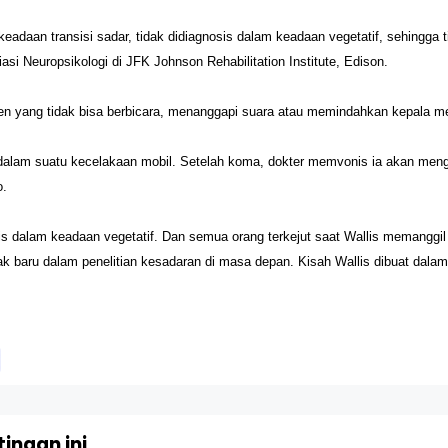
eadaan transisi sadar, tidak didiagnosis dalam keadaan vegetatif, sehingg
siasi Neuropsikologi di JFK Johnson Rehabilitation Institute, Edison.
en yang tidak bisa berbicara, menanggapi suara atau memindahkan kepala m
h dalam suatu kecelakaan mobil. Setelah koma, dokter memvonis ia akan mengh
o.
 dalam keadaan vegetatif. Dan semua orang terkejut saat Wallis memanggil '
bak baru dalam penelitian kesadaran di masa depan. Kisah Wallis dibuat dal
ingan ini