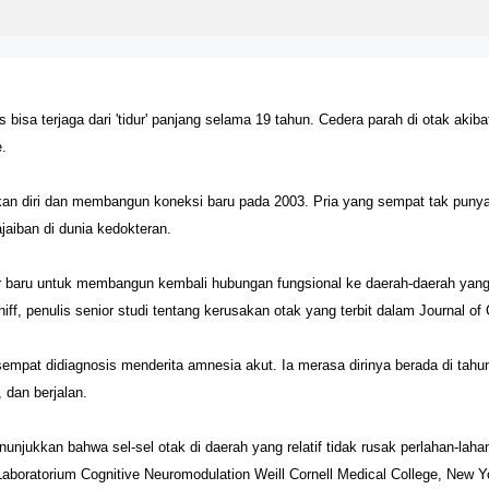
s bisa terjaga dari 'tidur' panjang selama 19 tahun. Cedera parah di otak ak
.
 diri dan membangun koneksi baru pada 2003. Pria yang sempat tak punya h
ajaiban di dunia kedokteran.
lur baru untuk membangun kembali hubungan fungsional ke daerah-daerah yang
iff, penulis senior studi tentang kerusakan otak yang terbit dalam Journal of 
sempat didiagnosis menderita amnesia akut. Ia merasa dirinya berada di tahun
dan berjalan.
enunjukkan bahwa sel-sel otak di daerah yang relatif tidak rusak perlahan-la
r Laboratorium Cognitive Neuromodulation Weill Cornell Medical College, New Y