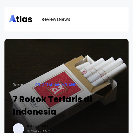
Reviews
News
Beranda
PENGETAHUAN MENARIK
7 Rokok Terlaris di
Indonesia
BUDI UTOMO
B
15 YEARS AGO