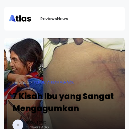
Reviews
News
Beranda
PENGETAHUAN MENARIK
7 Kisah Ibu yang Sangat
Mengagumkan
BUDI UTOMO
B
15 YEARS AGO