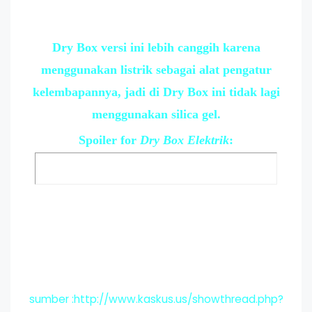
Dry Box versi ini lebih canggih karena
menggunakan listrik sebagai alat pengatur
kelembapannya, jadi di Dry Box ini tidak lagi
menggunakan silica gel.
Spoiler
for
Dry Box Elektrik
:
sumber :http://www.kaskus.us/showthread.php?