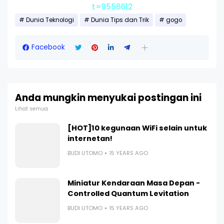
t=9558612
Dunia Teknologi
Dunia Tips dan Trik
gogo
Facebook
Anda mungkin menyukai postingan ini
Lihat semua
[HOT]10 kegunaan WiFi selain untuk
internetan!
BUDI UTOMO
15 YEARS AGO
Miniatur Kendaraan Masa Depan -
Controlled Quantum Levitation
BUDI UTOMO
15 YEARS AGO