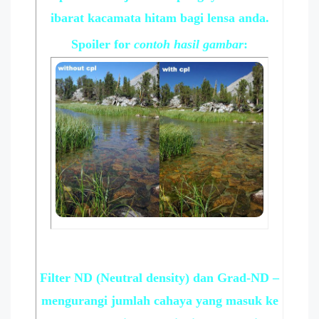
ibarat kacamata hitam bagi lensa anda.
Spoiler
for
contoh hasil gambar
:
Filter ND (Neutral density) dan Grad-ND –
mengurangi jumlah cahaya yang masuk ke