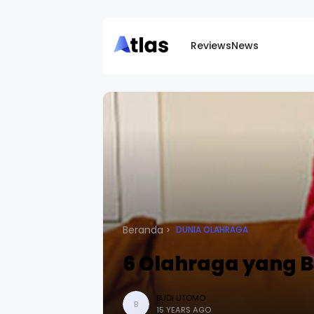
Reviews
News
Beranda
DUNIA OLAHRAGA
6 Olahraga yang B
BUDI UTOMO
B
15 YEARS AGO