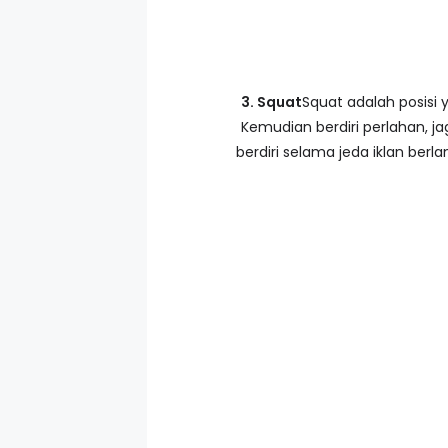
3. Squat
Squat adalah posisi 
Kemudian berdiri perlahan, j
berdiri selama jeda iklan ber