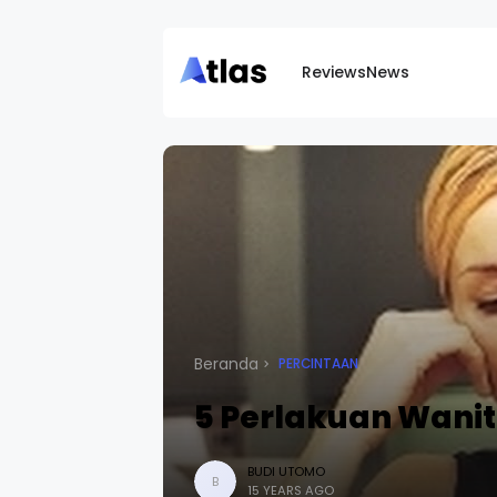
Reviews
News
Beranda
PERCINTAAN
5 Perlakuan Wanit
BUDI UTOMO
B
15 YEARS AGO