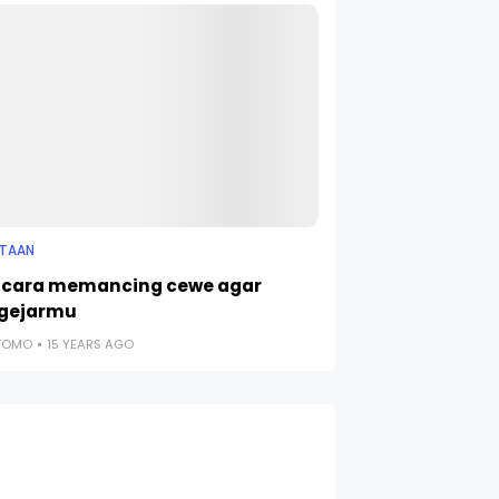
NTAAN
: cara memancing cewe agar
gejarmu
UTOMO
15 YEARS AGO