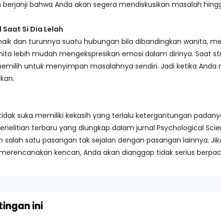
berjanji bahwa Anda akan segera mendiskusikan masalah hingg
Saat Si Dia Lelah
 naik dan turunnya suatu hubungan bila dibandingkan wanita, me
wanita lebih mudah mengekspresikan emosi dalam dirinya. Saat s
memilih untuk menyimpan masalahnya sendiri. Jadi ketika Anda 
kan.
idak suka memiliki kekasih yang terlalu ketergantungan padanya.
Penelitian terbaru yang diungkap dalam jurnal Psychological 
n salah satu pasangan tak sejalan dengan pasangan lainnya. Jik
g merencanakan kencan, Anda akan dianggap tidak serius berpac
ingan ini