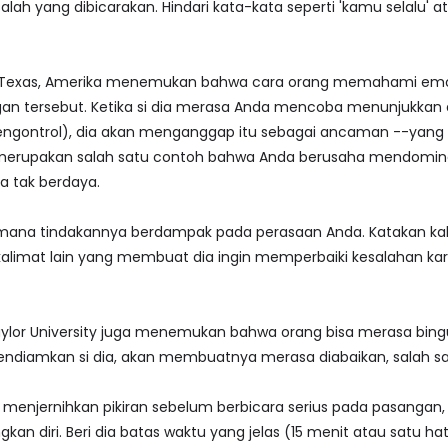
h yang dibicarakan. Hindari kata-kata seperti 'kamu selalu' at
sity, Texas, Amerika menemukan bahwa cara orang memahami em
n tersebut. Ketika si dia merasa Anda mencoba menunjukkan 
engontrol), dia akan menganggap itu sebagai ancaman --yang
) merupakan salah satu contoh bahwa Anda berusaha mendomin
 tak berdaya.
imana tindakannya berdampak pada perasaan Anda. Katakan kali
u kalimat lain yang membuat dia ingin memperbaiki kesalahan ka
aylor University juga menemukan bahwa orang bisa merasa bin
endiamkan si dia, akan membuatnya merasa diabaikan, salah s
s menjernihkan pikiran sebelum berbicara serius pada pasanga
n diri. Beri dia batas waktu yang jelas (15 menit atau satu ha