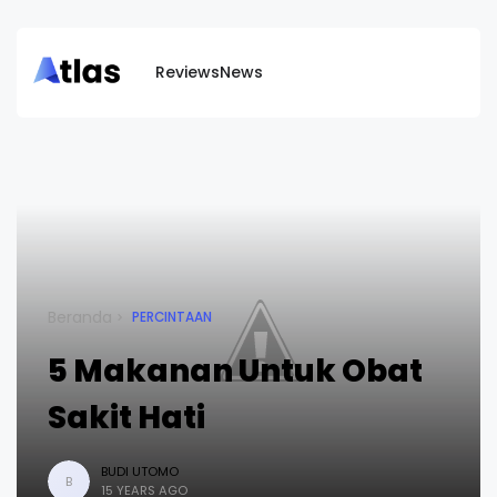
Reviews
News
Beranda
PERCINTAAN
5 Makanan Untuk Obat
Sakit Hati
BUDI UTOMO
B
15 YEARS AGO