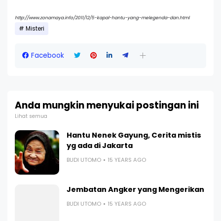
http://www.zonamaya.info/2011/12/5-kapal-hantu-yang-melegenda-dan.html
Misteri
Facebook
Anda mungkin menyukai postingan ini
Lihat semua
Hantu Nenek Gayung, Cerita mistis
yg ada di Jakarta
BUDI UTOMO
15 YEARS AGO
Jembatan Angker yang Mengerikan
BUDI UTOMO
15 YEARS AGO