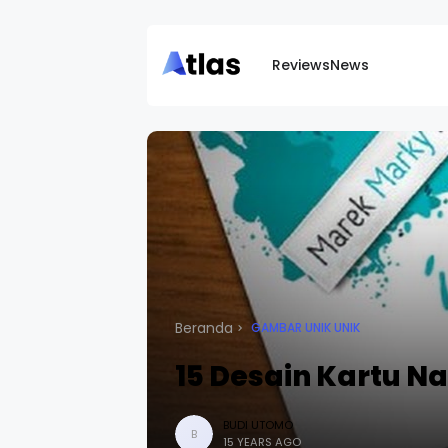
Reviews
News
Beranda
GAMBAR UNIK UNIK
15 Desain Kartu N
BUDI UTOMO
B
15 YEARS AGO