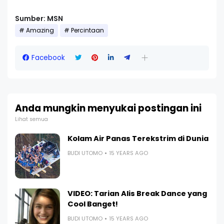
Sumber: MSN
Amazing
Percintaan
Facebook
Anda mungkin menyukai postingan ini
Lihat semua
Kolam Air Panas Terekstrim di Dunia
BUDI UTOMO
15 YEARS AGO
VIDEO: Tarian Alis Break Dance yang
Cool Banget!
BUDI UTOMO
15 YEARS AGO