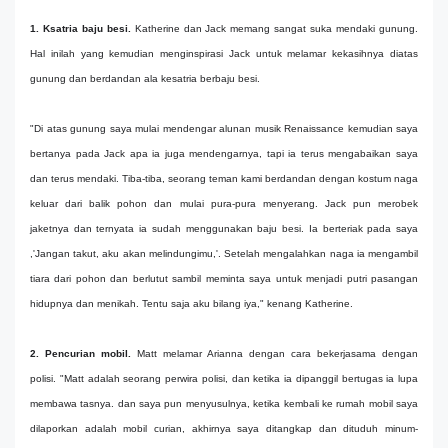
1. Ksatria baju besi.
Katherine dan Jack memang sangat suka mendaki gunung.
Hal inilah yang kemudian menginspirasi Jack untuk melamar kekasihnya diatas
gunung dan berdandan ala kesatria berbaju besi.
"Di atas gunung saya mulai mendengar alunan musik Renaissance kemudian saya
bertanya pada Jack apa ia juga mendengarnya, tapi ia terus mengabaikan saya
dan terus mendaki. Tiba-tiba, seorang teman kami berdandan dengan kostum naga
keluar dari balik pohon dan mulai pura-pura menyerang. Jack pun merobek
jaketnya dan ternyata ia sudah menggunakan baju besi. Ia berteriak pada saya
,'Jangan takut, aku akan melindungimu,'. Setelah mengalahkan naga ia mengambil
tiara dari pohon dan berlutut sambil meminta saya untuk menjadi putri pasangan
hidupnya dan menikah. Tentu saja aku bilang iya," kenang Katherine.
2. Pencurian mobil.
Matt melamar Arianna dengan cara bekerjasama dengan
polisi. "Matt adalah seorang perwira polisi, dan ketika ia dipanggil bertugas ia lupa
membawa tasnya. dan saya pun menyusulnya, ketika kembali ke rumah mobil saya
dilaporkan adalah mobil curian, akhirnya saya ditangkap dan dituduh minum-