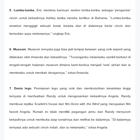
5. Lumba-lumba.
Eric meminta bantuan seekor lumba-lumba sebagai 'pengantar'
cincin untuk kekasihnya Ashley ketika mereka berlibur di Bahama. "Lumba-lumba
tersebut menggigit sebuah kotak berpita dan di dalamnya berisi cincin dan
kemudian saya melamarnya," ungkap Eric.
6. Museum.
Museum ternyata juga bisa jadi tempat lamaran yang unik seperti yang
dilakukan oleh Amanda dan kekasihnya. "Tunanganku melamarku sambil berlutut di
tengah-tengah halaman museum dimana kami berdua menjadi 'turis' sehari dan ia
memintaku untuk menikah dengannya," tukas Amanda.
7. Dunia lego
. Permainan lego yang unik dan membutuhkan kreativitas tinggi
ternyata di manfaatkan Randy untuk mengesankan kekasihnya Angela. Randy
membuat replika Scarlett's house dari film
Gone with the Wind
yang merupakan film
favorit Angela. Rumah ini tidak memiliki pegangan pintu dan Randy menyuruh
kekasihnya untuk membuka atap rumahnya dan melihat ke dalamnya. "Di dalamnya
ternyata ada sebuah cincin indah, dan ia melamarku," tukas Angela.