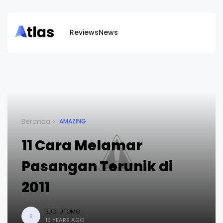
Reviews
News
Beranda
AMAZING
11 Cara Melamar
Pasangan Terunik di
2011
BUDI UTOMO
B
15 YEARS AGO