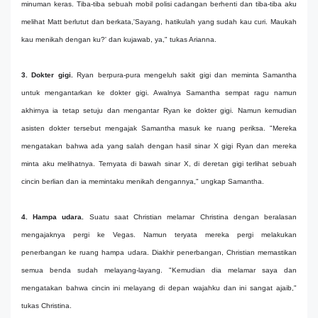
minuman keras. Tiba-tiba sebuah mobil polisi cadangan berhenti dan tiba-tiba aku
melihat Matt berlutut dan berkata,'Sayang, hatikulah yang sudah kau curi. Maukah
kau menikah dengan ku?' dan kujawab, ya," tukas Arianna.
3. Dokter gigi.
Ryan berpura-pura mengeluh sakit gigi dan meminta Samantha
untuk mengantarkan ke dokter gigi. Awalnya Samantha sempat ragu namun
akhirnya ia tetap setuju dan mengantar Ryan ke dokter gigi. Namun kemudian
asisten dokter tersebut mengajak Samantha masuk ke ruang periksa. "Mereka
mengatakan bahwa ada yang salah dengan hasil sinar X gigi Ryan dan mereka
minta aku melihatnya. Ternyata di bawah sinar X, di deretan gigi terlihat sebuah
cincin berlian dan ia memintaku menikah dengannya," ungkap Samantha.
4. Hampa udara.
Suatu saat Christian melamar Christina dengan beralasan
mengajaknya pergi ke Vegas. Namun teryata mereka pergi melakukan
penerbangan ke ruang hampa udara. Diakhir penerbangan, Christian memastikan
semua benda sudah melayang-layang. "Kemudian dia melamar saya dan
mengatakan bahwa cincin ini melayang di depan wajahku dan ini sangat ajaib,"
tukas Christina.