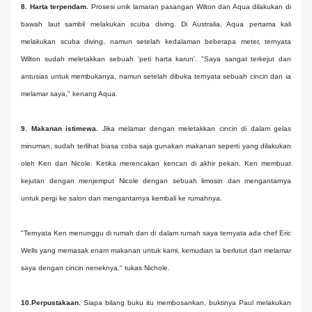
8. Harta terpendam.
Prosesi unik lamaran pasangan Wilton dan Aqua dilakukan di
bawah laut sambil melakukan scuba diving. Di Australia, Aqua pertama kali
melakukan scuba diving, namun setelah kedalaman beberapa meter, ternyata
Wilton sudah meletakkan sebuah 'peti harta karun'. "Saya sangat terkejut dan
antusias untuk membukanya, namun setelah dibuka ternyata sebuah cincin dan ia
melamar saya," kenang Aqua.
9. Makanan istimewa.
Jika melamar dengan meletakkan cincin di dalam gelas
minuman, sudah terlihat biasa coba saja gunakan makanan seperti yang dilakukan
oleh Ken dan Nicole. Ketika merencakan kencan di akhir pekan, Ken membuat
kejutan dengan menjemput Nicole dengan sebuah limosin dan mengantarnya
untuk pergi ke salon dan mengantarnya kembali ke rumahnya.
"Ternyata Ken menunggu di rumah dan di dalam rumah saya ternyata ada chef Eric
Wells yang memasak enam makanan untuk kami, kemudian ia berlutut dan melamar
saya dengan cincin neneknya," tukas Nichole.
10.Perpustakaan.
Siapa bilang buku itu membosankan, buktinya Paul melakukan