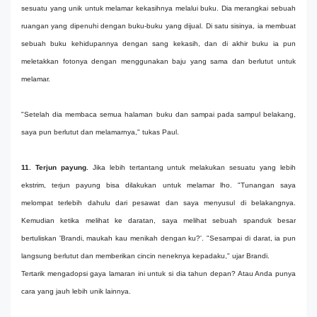
sesuatu yang unik untuk melamar kekasihnya melalui buku. Dia merangkai sebuah
ruangan yang dipenuhi dengan buku-buku yang dijual. Di satu sisinya, ia membuat
sebuah buku kehidupannya dengan sang kekasih, dan di akhir buku ia pun
meletakkan fotonya dengan menggunakan baju yang sama dan berlutut untuk
melamar.
"Setelah dia membaca semua halaman buku dan sampai pada sampul belakang,
saya pun berlutut dan melamarnya," tukas Paul.
11. Terjun payung.
Jika lebih tertantang untuk melakukan sesuatu yang lebih
ekstrim, terjun payung bisa dilakukan untuk melamar lho. "Tunangan saya
melompat terlebih dahulu dari pesawat dan saya menyusul di belakangnya.
Kemudian ketika melihat ke daratan, saya melihat sebuah spanduk besar
bertuliskan 'Brandi, maukah kau menikah dengan ku?'. "Sesampai di darat, ia pun
langsung berlutut dan memberikan cincin neneknya kepadaku," ujar Brandi.
Tertarik mengadopsi gaya lamaran ini untuk si dia tahun depan? Atau Anda punya
cara yang jauh lebih unik lainnya.