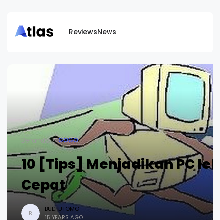
Reviews
News
Beranda
GOGO
10 [Tips] Menjadikan PC leb
Cepat
BUDI UTOMO
B
15 YEARS AGO