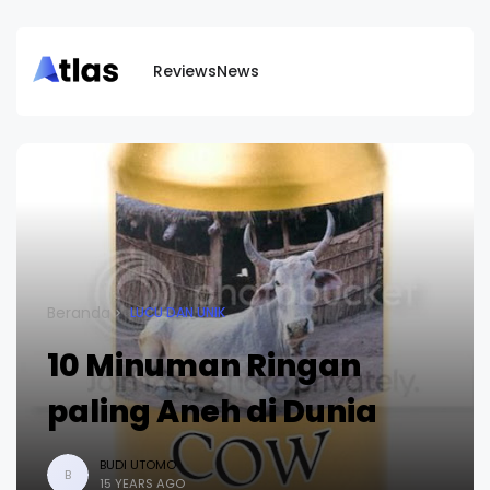
Reviews
News
Beranda
LUCU DAN UNIK
10 Minuman Ringan
paling Aneh di Dunia
BUDI UTOMO
B
15 YEARS AGO