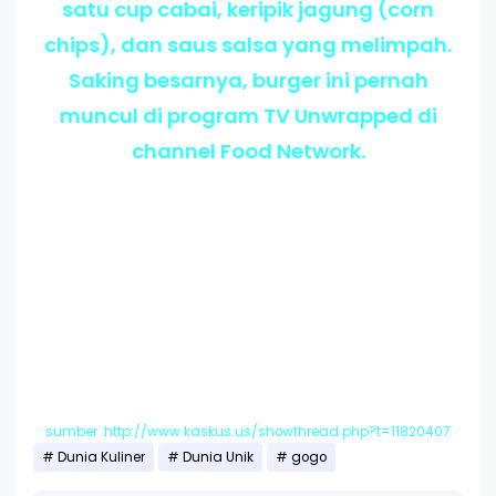
satu cup cabai, keripik jagung (corn
chips), dan saus salsa yang melimpah.
Saking besarnya, burger ini pernah
muncul di program TV Unwrapped di
channel Food Network.
sumber :http://www.kaskus.us/showthread.php?t=11820407
Dunia Kuliner
Dunia Unik
gogo