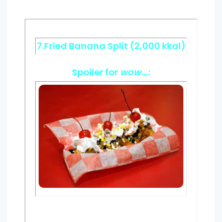
7.Fried Banana Split (2,000 kkal)
Spoiler
for
wow...
: