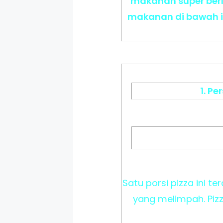
makanan super berl
makanan di bawah in
1. Pe
Satu porsi pizza ini te
yang melimpah. Pizz