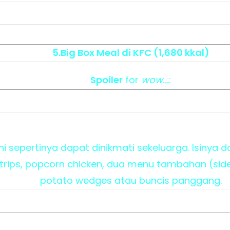
5.Big Box Meal di KFC (1,680 kkal)
Spoiler
for
wow...
:
ni sepertinya dapat dinikmati sekeluarga. Isiny
trips, popcorn chicken, dua menu tambahan (side d
potato wedges atau buncis panggang.