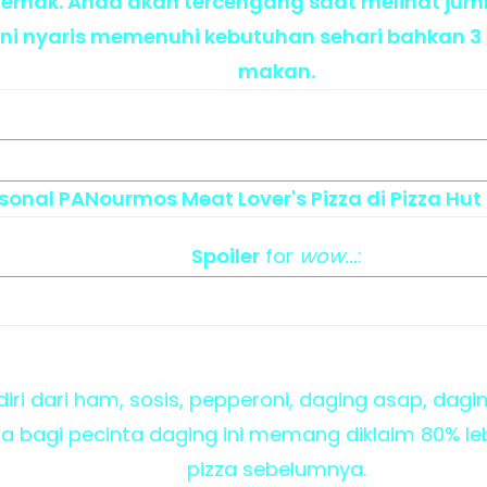
emak. Anda akan tercengang saat melihat jumla
i nyaris memenuhi kebutuhan sehari bahkan 3 h
makan.
rsonal PANourmos Meat Lover's Pizza di Pizza Hut 
Spoiler
for
wow...
:
rdiri dari ham, sosis, pepperoni, daging asap, dagi
a bagi pecinta daging ini memang diklaim 80% leb
pizza sebelumnya.