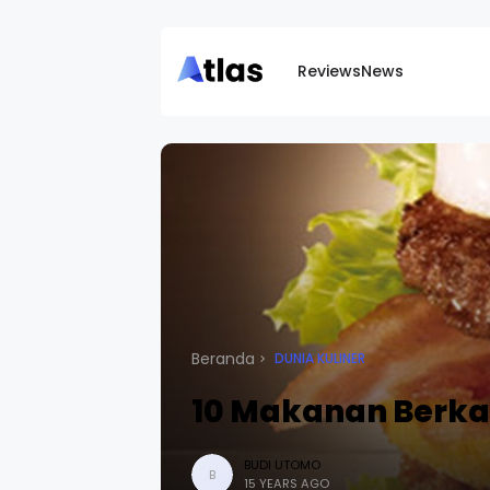
Reviews
News
Beranda
DUNIA KULINER
10 Makanan Berkal
BUDI UTOMO
B
15 YEARS AGO