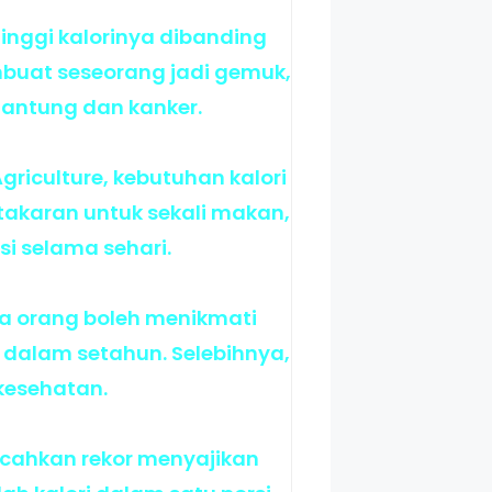
tinggi kalorinya dibanding
mbuat seseorang jadi gemuk,
jantung dan kanker.
griculture, kebutuhan kalori
 takaran untuk sekali makan,
 selama sehari.
hwa orang boleh menikmati
i dalam setahun. Selebihnya,
kesehatan.
ecahkan rekor menyajikan