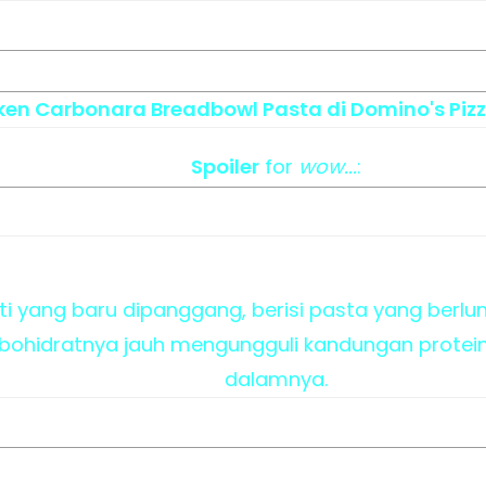
cken Carbonara Breadbowl Pasta di Domino's Pizz
Spoiler
for
wow...
:
i yang baru dipanggang, berisi pasta yang berlu
bohidratnya jauh mengungguli kandungan protein,
dalamnya.