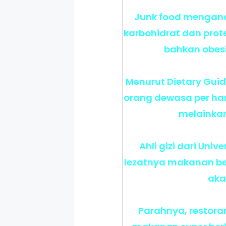
Junk food mengandu
karbohidrat dan prot
bahkan obesi
Menurut Dietary Guid
orang dewasa per hari
melainka
Ahli gizi dari Un
lezatnya makanan ber
aka
Parahnya, restora