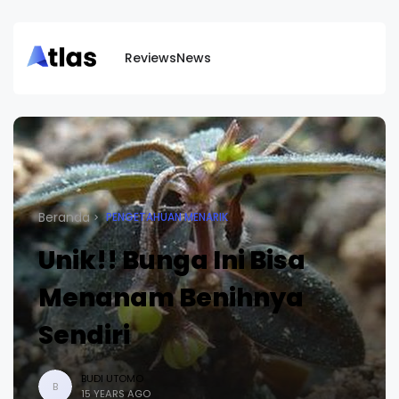
Reviews
News
Beranda
PENGETAHUAN MENARIK
Unik!! Bunga Ini Bisa
Menanam Benihnya
Sendiri
BUDI UTOMO
B
15 YEARS AGO