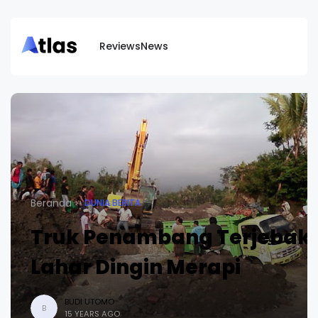
Reviews
News
Beranda
DUNIA BERITA
Truk Penambang Terjebak
Lahar Dingin Merapi
BUDI UTOMO
B
15 YEARS AGO