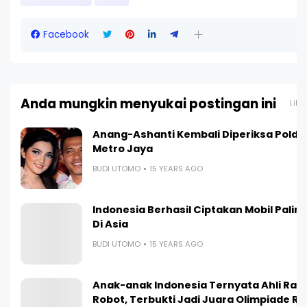
Facebook
Anda mungkin menyukai postingan ini
Liha
Anang-Ashanti Kembali Diperiksa Polda
Metro Jaya
BUDI UTOMO
15 YEARS AGO
Indonesia Berhasil Ciptakan Mobil Paling 
Di Asia
BUDI UTOMO
15 YEARS AGO
Anak-anak Indonesia Ternyata Ahli Ra
Robot, Terbukti Jadi Juara Olimpiade R