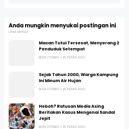
Anda mungkin menyukai postingan ini
Lihat semua
Macan Tutul Tersesat, Menyerang 2
Penduduk Setempat
BUDI UTOMO
15 YEARS AGO
Sejak Tahun 2000, Warga Kampung
Ini Minum Air Hujan
BUDI UTOMO
15 YEARS AGO
Heboh? Ratusan Media Asing
Beritakan Kasus Mengenai Sandal
Jepit
BUDI UTOMO
15 YEARS AGO