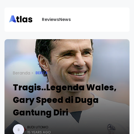
Reviews
News
Beranda
BERITA
Tragis..Legenda Wales,
Gary Speed di Duga
Gantung Diri
BUDI UTOMO
B
15 YEARS AGO