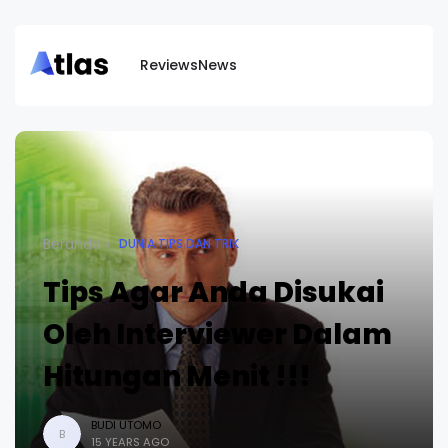
Reviews
News
Beranda
DUNIA TIPS DAN TRIK
Tips Agar Anda Disukai
Oleh Interviewer Dalam
Hitungan Menit !!!
BUDI UTOMO
B
15 YEARS AGO