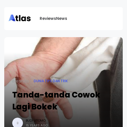
Reviews
News
Beranda
DUNIA TIPS DAN TRIK
Tanda-tanda Cowok
Lagi Bokek
BUDI UTOMO
B
15 YEARS AGO