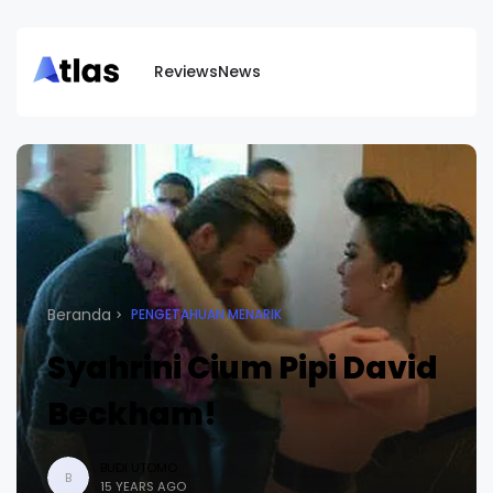
Reviews
News
Beranda
PENGETAHUAN MENARIK
Syahrini Cium Pipi David
Beckham!
BUDI UTOMO
B
15 YEARS AGO