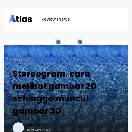
Reviews
News
Beranda
DUNIA DESAIN
Stereogram, cara
melihat gambar 2D
sehingga muncul
gambar 3D.
BUDI UTOMO
B
15 YEARS AGO