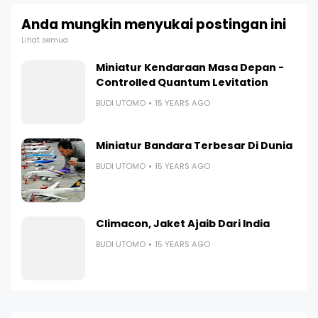
Anda mungkin menyukai postingan ini
Lihat semua
Miniatur Kendaraan Masa Depan -
Controlled Quantum Levitation
BUDI UTOMO
15 YEARS AGO
Miniatur Bandara Terbesar Di Dunia
BUDI UTOMO
15 YEARS AGO
Climacon, Jaket Ajaib Dari India
BUDI UTOMO
15 YEARS AGO