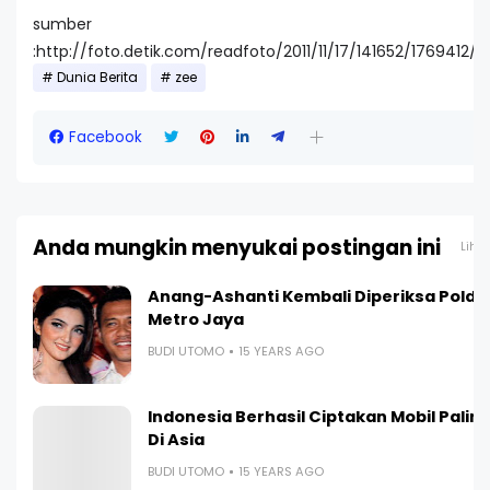
sumber
:http://foto.detik.com/readfoto/2011/11/17/141652/1769412/
Dunia Berita
zee
Facebook
Anda mungkin menyukai postingan ini
Liha
Anang-Ashanti Kembali Diperiksa Polda
Metro Jaya
BUDI UTOMO
15 YEARS AGO
Indonesia Berhasil Ciptakan Mobil Paling 
Di Asia
BUDI UTOMO
15 YEARS AGO