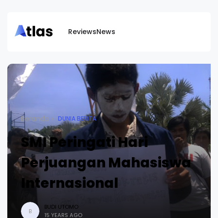
Reviews
News
Beranda
DUNIA BERITA
SMI Peringati Hari
Perjuangan Mahasiswa
Internasional
BUDI UTOMO
B
15 YEARS AGO