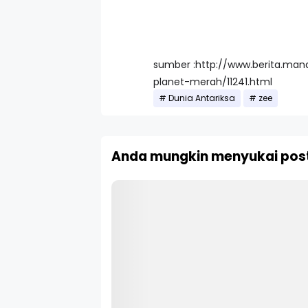
sumber :http://www.berita.man
planet-merah/11241.html
Dunia Antariksa
zee
Anda mungkin menyukai post