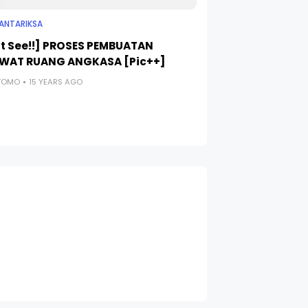
 ANTARIKSA
t See!!] PROSES PEMBUATAN
WAT RUANG ANGKASA [Pic++]
UTOMO
15 YEARS AGO