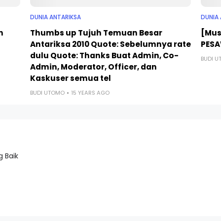
DUNIA ANTARIKSA
DUNIA
n
Thumbs up Tujuh Temuan Besar
[Mus
Antariksa 2010 Quote: Sebelumnya rate
PESA
dulu Quote: Thanks Buat Admin, Co-
BUDI 
Admin, Moderator, Officer, dan
Kaskuser semua tel
BUDI UTOMO
15 YEARS AGO
 Baik