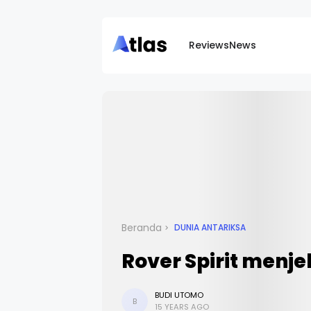
Reviews
News
Beranda
DUNIA ANTARIKSA
Rover Spirit menje
BUDI UTOMO
B
15 YEARS AGO