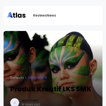
Reviews
News
Beranda
DUNIA BERITA
Produk Kreatif LKS SMK
BUDI UTOMO
B
15 YEARS AGO