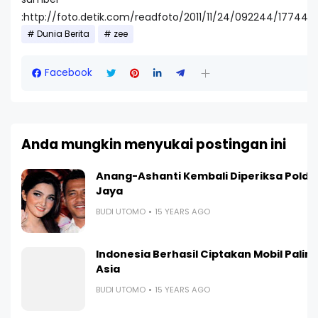
:http://foto.detik.com/readfoto/2011/11/24/092244/177442
Dunia Berita
zee
Facebook
Anda mungkin menyukai postingan ini
L
Anang-Ashanti Kembali Diperiksa Polda
Jaya
BUDI UTOMO
15 YEARS AGO
Indonesia Berhasil Ciptakan Mobil Paling I
Asia
BUDI UTOMO
15 YEARS AGO