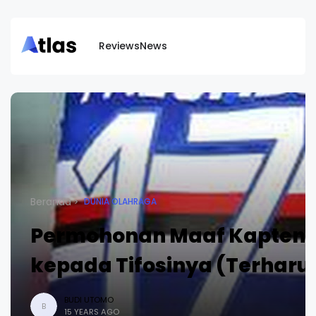
Reviews
News
Beranda
DUNIA OLAHRAGA
Permohonan Maaf Kapten 
kepada Tifosinya (Terharu 
BUDI UTOMO
B
15 YEARS AGO