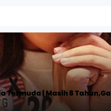
a Termuda | Masih 8 Tahun,Ga