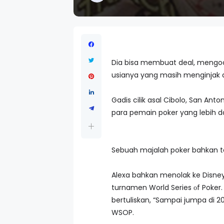
Dia bisa membuat deal, mengoc
usianya yang masih menginjak 
Gadis cilik asal Cibolo, San An
para pemain poker yang lebih da
Sebuah majalah poker bahkan tel
Alexa bahkan menolak ke Disne
turnamen World Series οf Poker
bertuliskan, “Sampai jumpa di 2
WSOP.