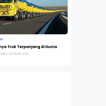
NG
nya Truk Terpanjang di Dunia
UTOMO
15 YEARS AGO