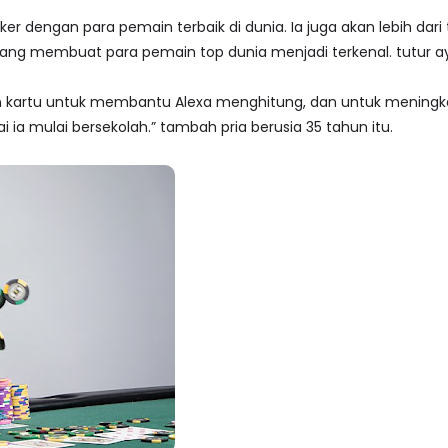
ker dengan para pemain terbaik di dunia. Ia juga akan lebih dar
yang membuat para pemain top dunia menjadi terkenal. tutur ay
kartu untuk membantu Alexa menghitung, dan untuk meningkat
 ia mulai bersekolah.” tambah pria berusia 35 tahun itu.