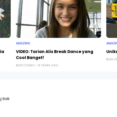
AMAZING
AMAZI
ia
VIDEO: Tarian Alis Break Dance yang
Unik
Cool Banget!
BUDI 
BUDI UTOMO
15 YEARS AGO
 Baik