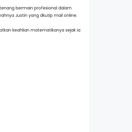
i tenang bermain profesional dalam
ahnya Justin yang dkutip mail online.
kan keahlian matematikanya sejak ia