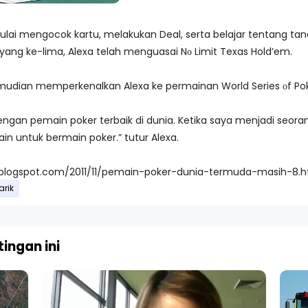
lai mengocok kartu, melakukan Deal, serta belajar tentang tan
ang ke-lima, Alexa telah menguasai Nο Limit Texas Hold’em.
kemudian memperkenalkan Alexa ke permainan World Series οf Pok
ngan pemain poker terbaik di dunia. Ketika saya menjadi seora
in untuk bermain poker.” tutur Alexa.
si.blogspot.com/2011/11/pemain-poker-dunia-termuda-masih-8.h
rik
ingan ini