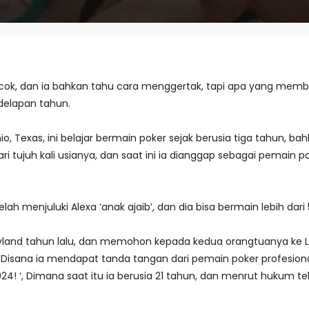
ok, dan ia bahkan tahu cara menggertak, tapi apa yang membua
delapan tahun.
tonio, Texas, ini belajar bermain poker sejak berusia tiga tahu
ri tujuh kali usianya, dan saat ini ia dianggap sebagai pemain p
ah menjuluki Alexa ‘anak ajaib’, dan dia bisa bermain lebih dari
yland tahun lalu, dan memohon kepada kedua orangtuanya ke L
. Disana ia mendapat tanda tangan dari pemain poker profesion
024! ‘, Dimana saat itu ia berusia 21 tahun, dan menrut hukum 