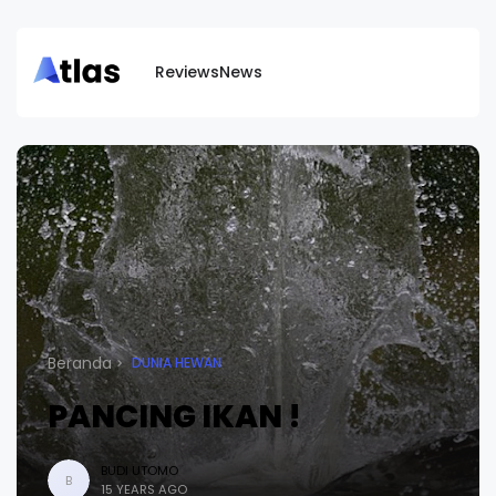
Reviews
News
Beranda
DUNIA HEWAN
PANCING IKAN !
BUDI UTOMO
B
15 YEARS AGO