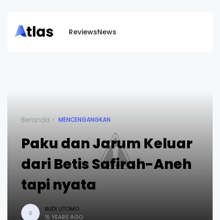
Reviews
News
Beranda
MENCENGANGKAN
Paku dan Jarum Keluar
dari Betis Safirah-Aneh
tapi nyata
BUDI UTOMO
B
15 YEARS AGO