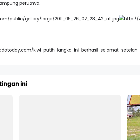
itampung perutnya.
dotoday.com/kiwi-putih-langka-ini-berhasil-selamat-setelah-j
ingan ini