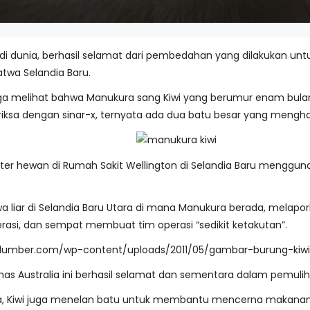
 di dunia, berhasil selamat dari pembedahan yang dilakukan unt
atwa Selandia Baru.
aga melihat bahwa Manukura sang Kiwi yang berumur enam bul
iksa dengan sinar-x, ternyata ada dua batu besar yang mengha
okter hewan di Rumah Sakit Wellington di Selandia Baru mengg
a liar di Selandia Baru Utara di mana Manukura berada, melapo
asi, dan sempat membuat tim operasi “sedikit ketakutan”.
has Australia ini berhasil selamat dan sementara dalam pemulih
nnya, Kiwi juga menelan batu untuk membantu mencerna makan