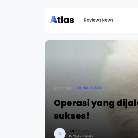
Reviews
News
Beranda
DUNIA HEWAN
Operasi yang dija
sukses!
BUDI UTOMO
B
15 YEARS AGO