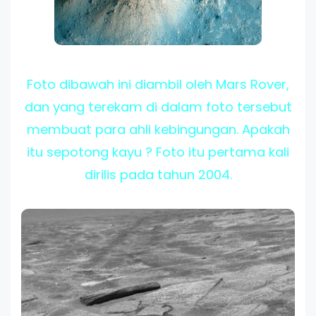
Foto dibawah ini diambil oleh Mars Rover,
dan yang terekam di dalam foto tersebut
membuat para ahli kebingungan. Apakah
itu sepotong kayu ? Foto itu pertama kali
dirilis pada tahun 2004.