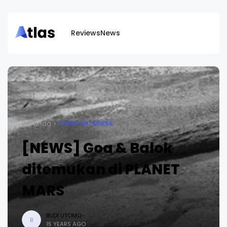
Reviews
News
Beranda
DUNIA ANTARIKSA
[NEWS] Goa & Balok
ditemukan di PLANET
MARS
BUDI UTOMO
B
15 YEARS AGO