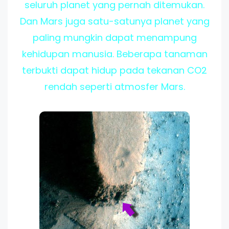
seluruh planet yang pernah ditemukan.
Dan Mars juga satu-satunya planet yang
paling mungkin dapat menampung
kehidupan manusia. Beberapa tanaman
terbukti dapat hidup pada tekanan CO2
rendah seperti atmosfer Mars.