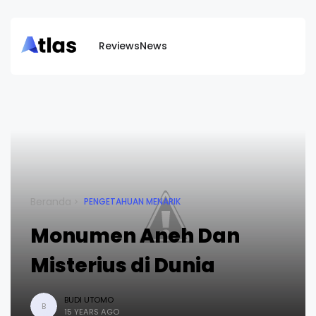
Reviews
News
Beranda
PENGETAHUAN MENARIK
Monumen Aneh Dan
Misterius di Dunia
BUDI UTOMO
B
15 YEARS AGO