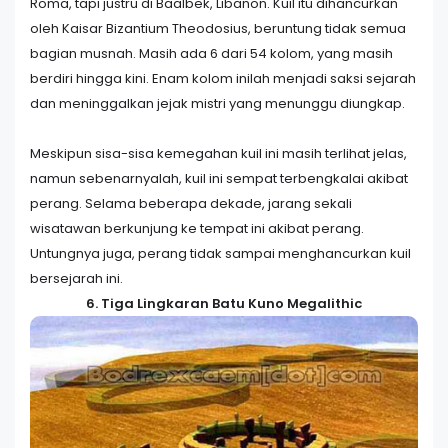
Roma, tapi justru di Baalbek, Libanon. Kuil itu dihancurkan
oleh Kaisar Bizantium Theodosius, beruntung tidak semua
bagian musnah. Masih ada 6 dari 54 kolom, yang masih
berdiri hingga kini. Enam kolom inilah menjadi saksi sejarah
dan meninggalkan jejak mistri yang menunggu diungkap.
Meskipun sisa-sisa kemegahan kuil ini masih terlihat jelas,
namun sebenarnyalah, kuil ini sempat terbengkalai akibat
perang. Selama beberapa dekade, jarang sekali
wisatawan berkunjung ke tempat ini akibat perang.
Untungnya juga, perang tidak sampai menghancurkan kuil
bersejarah ini.
6. Tiga Lingkaran Batu Kuno Megalithic