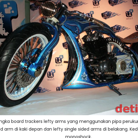
angka board trackers lefty arms yang menggunakan pipa perukura
ded arm di kaki depan dan lefty single sided arms di belakang. 
monoshock.