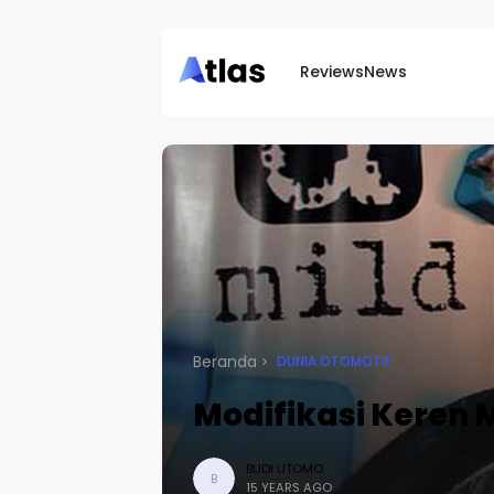
Reviews
News
Beranda
DUNIA OTOMOTIF
Modifikasi Keren 
BUDI UTOMO
B
15 YEARS AGO