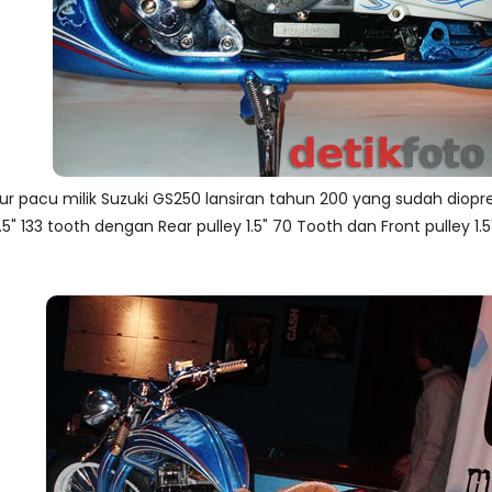
r pacu milik Suzuki GS250 lansiran tahun 200 yang sudah diopre
1.5" 133 tooth dengan Rear pulley 1.5" 70 Tooth dan Front pulley 1.5