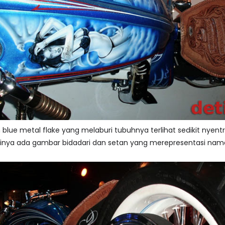
blue metal flake yang melaburi tubuhnya terlihat sedikit nyent
gkinya ada gambar bidadari dan setan yang merepresentasi nam