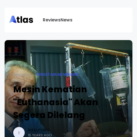
Reviews
News
Beranda
PENGETAHUAN MENARIK
Mesin Kematian
"Euthanasia" Akan
Segera Dilelang
BUDI UTOMO
B
15 YEARS AGO