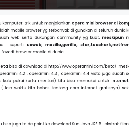
u komputer. trik untuk menjalankan
opera mini
browser
di kom
alah mobile browser yg terbanyak di gunakan di seluruh dunia.
uah web serta dukungan community yg kuat.
meskipun
m
one seperti
ucweb
,
mozilla,gorilla, star,teashark,netfro
 favorit browser mobile di dunia.
beta
bisa di download di http://www.operamini.com/beta/ .mes
operamini 4.2 , operamini 4.3 , operamini 4.4 vista juga sudah 
es kalo pakai kartu mentari) kita bisa memakai untuk
internet
( lain waktu kita bahas tentang cara internet gratisnya) se
 bisa juga to de point ke download Sun Java JRE 6 . ekstrak fileny