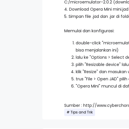
C:/microemulator-2.0.2 (download
4. Download Opera Mini mini.jad
5. Simpan file .jad dan .jar di 
Memulai dan konfigurasi:
double-click "microemulato
bisa menjalankan ini)
lalu ke "Options > Select d
pilih "Resizable device" lal
klik "Resize" dan masukan
trus "File > Open JAD" pil
"Opera Mini" muncul di daft
Sumber : http://www.cyberch
Tips and Trik