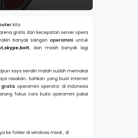
puter
kita
karena gratis dan kecepatan server opera
akin banyak saingan
operamini
untuk
nt,skype,bolt
, dan masih banyak lagi
kipun saya sendiri malah sudah memakai
saya rasakan.. bahkan yang buat internet
 gratis
operamini operator di indonesia
karang fokus cara buka operamini pakai
a ke folder di windows misal , di