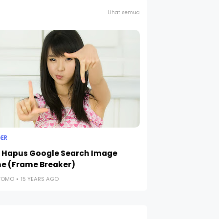
Lihat semua
ER
 Hapus Google Search Image
e (Frame Breaker)
UTOMO
15 YEARS AGO