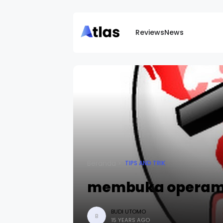
Reviews
News
Beranda
TIPS AND TRIK
membuka operami
BUDI UTOMO
B
15 YEARS AGO