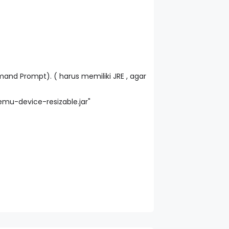
mand Prompt). ( harus memiliki JRE , agar
roemu-device-resizable.jar"