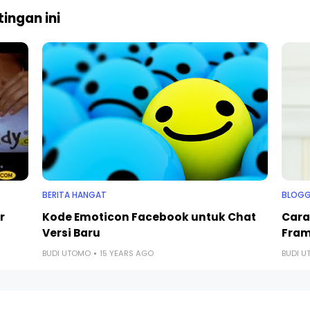
ingan ini
BERITA HANGAT
BLOGG
r
Kode Emoticon Facebook untuk Chat
Cara
Versi Baru
Fram
BUDI UTOMO
15 YEARS AGO
BUDI 