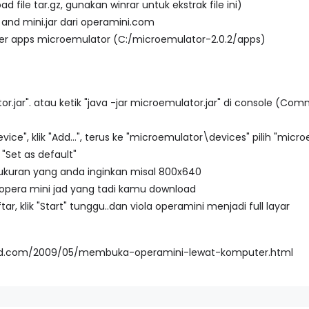
 file tar.gz, gunakan winrar untuk ekstrak file ini)
 and mini.jar dari operamini.com
folder apps microemulator (C:/microemulator-2.0.2/apps)
r.jar". atau ketik "java -jar microemulator.jar" di console (Com
evice", klik "Add...", terus ke "microemulator\devices" pilih "mic
u "Set as default"
 ukuran yang anda inginkan misal 800x640
ih opera mini jad yang tadi kamu download
ar, klik "Start" tunggu..dan viola operamini menjadi full layar
ord.com/2009/05/membuka-operamini-lewat-komputer.html