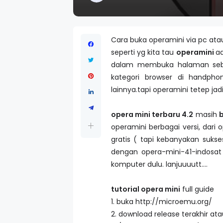
Cara buka operamini via pc ata
seperti yg kita tau
operamini
ad
dalam membuka halaman seb
kategori browser di handph
lainnya.tapi operamini tetep jadi
opera mini terbaru 4.2
masih
operamini berbagai versi, dari 
gratis ( tapi kebanyakan suks
dengan opera-mini-41-indosat 
komputer dulu. lanjuuuutt....
tutorial opera mini
full guide
1. buka http://microemu.org/
2. download release terakhir atau