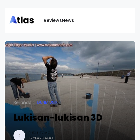
Reviews
News
Beranda
DUNIA UNIK
Lukisan-lukisan 3D
BUDI UTOMO
B
15 YEARS AGO