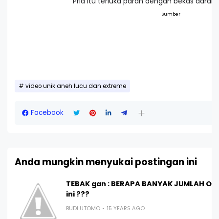
Pria itu terluka parah dengan bekas darah d
Sumber
video unik aneh lucu dan extreme
Facebook
Anda mungkin menyukai postingan ini
TEBAK gan : BERAPA BANYAK JUMLAH O
ini ???
BUDI UTOMO
15 YEARS AGO