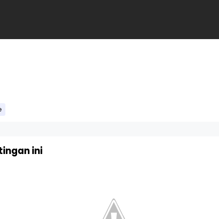
e
ingan ini