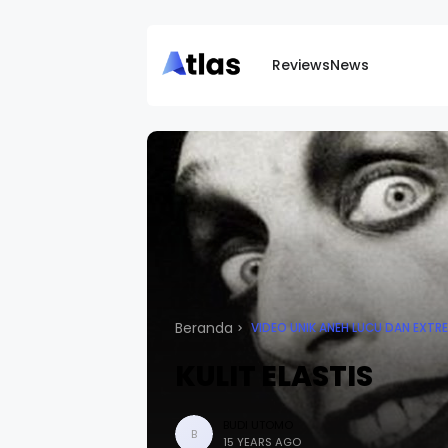
Reviews
News
Beranda
VIDEO UNIK ANEH LUCU DAN EXTR
KULIT ELASTIS
BUDI UTOMO
B
15 YEARS AGO