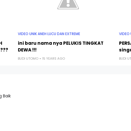
VIDEO UNIK ANEH LUCU DAN EXTREME
VIDEO 
H
ini baru nama nya PELUKIS TINGKAT
PERS
 ???
DEWA !!!
singa
BUDI UTOMO
15 YEARS AGO
BUDI 
 Baik