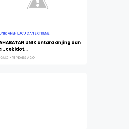
UNIK ANEH LUCU DAN EXTREME
AHABATAN UNIK antara anjing dan
 .. cekidot...
UTOMO
15 YEARS AGO