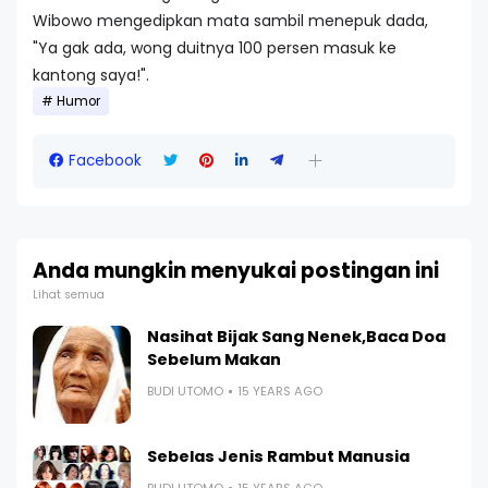
Wibowo mengedipkan mata sambil menepuk dada,
"Ya gak ada, wong duitnya 100 persen masuk ke
kantong saya!".
Humor
Facebook
Anda mungkin menyukai postingan ini
Lihat semua
Nasihat Bijak Sang Nenek,Baca Doa
Sebelum Makan
BUDI UTOMO
15 YEARS AGO
Sebelas Jenis Rambut Manusia
BUDI UTOMO
15 YEARS AGO