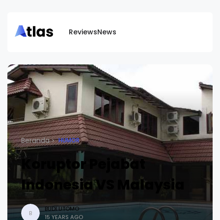
Reviews
News
Beranda
HUMOR
Koruptor Pejabat
Indonesia VS Malaysia
BUDI UTOMO
B
15 YEARS AGO