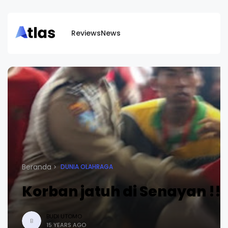
Reviews
News
Beranda
DUNIA OLAHRAGA
Korban jatuh di Senayan !!
BUDI UTOMO
B
15 YEARS AGO