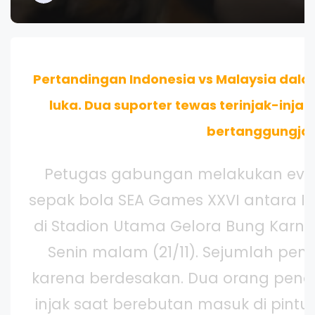
Pertandingan Indonesia vs Malaysia dal
luka. Dua suporter tewas terinjak-injak
bertanggungja
Petugas gabungan melakukan evaku
sepak bola SEA Games XXVI antara I
di Stadion Utama Gelora Bung Karno
Senin malam (21/11). Sejumlah pe
karena berdesakan. Dua orang penon
injak saat berebutan masuk di pintu