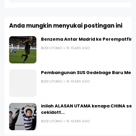
Anda mungkin menyukai postingan ini
Benzema Antar Madrid ke Perempatfina
BUDI UTOMO
15 YEARS AGO
Pembangunan SUS Gedebage Baru Menc
BUDI UTOMO
15 YEARS AGO
inilah ALASAN UTAMA kenapa CHINA sela
cekidott...
BUDI UTOMO
15 YEARS AGO