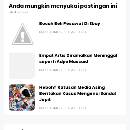
Anda mungkin menyukai postingan ini
Lihat semua
Bocah Beli Pesawat Di Ebay
BUDI UTOMO
15 YEARS AGO
Empat Artis Diramalkan Meninggal
seperti Adjie Massaid
BUDI UTOMO
15 YEARS AGO
Heboh? Ratusan Media Asing
Beritakan Kasus Mengenai Sandal
Jepit
BUDI UTOMO
15 YEARS AGO