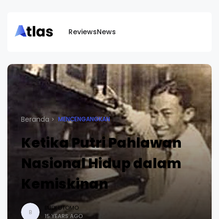
Reviews
News
Beranda
MENCENGANGKAN
Ketika Putri Pahlawan
Nasional Hidup dalam
Kemiskinan
BUDI UTOMO
B
15 YEARS AGO