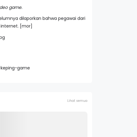
deo game.
belumnya dilaporkan bahwa pegawai dari
 internet. [mor]
n-keping-game
Lihat semua