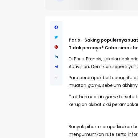
Paris - Saking populernya sua
Tidak percaya? Coba simak be
Di Paris, Prancis, sekelompok p
Activision. Demikian seperti yang
Para perampok bertopeng itu d
muatan
game
, sebelum akhir
Truk bermuatan
game
tersebut 
kerugian akibat aksi perampokan 
Banyak pihak memperkirakan bah
mengumumkan rute serta info