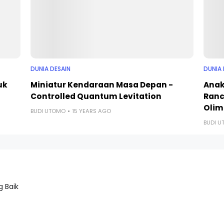
DUNIA DESAIN
DUNIA 
uk
Miniatur Kendaraan Masa Depan -
Anak
Controlled Quantum Levitation
Ranc
Olim
BUDI UTOMO
15 YEARS AGO
BUDI 
 Baik