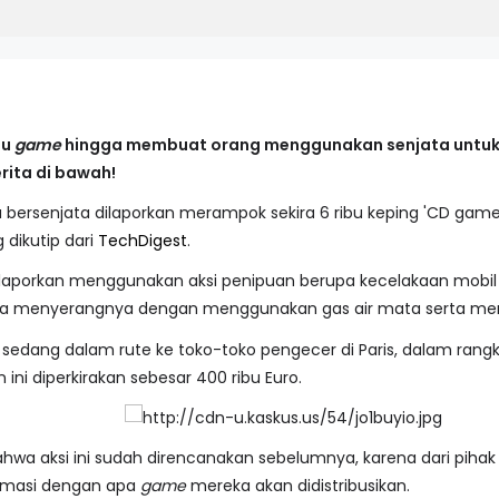
tu
game
hingga membuat orang menggunakan senjata untuk
rita di bawah!
ria bersenjata dilaporkan merampok sekira 6 ribu keping 'CD gam
 dikutip dari
TechDigest
.
ilaporkan menggunakan aksi penipuan berupa kecelakaan mobil
nya menyerangnya dengan menggunakan gas air mata serta 
sedang dalam rute ke toko-toko pengecer di Paris, dalam rangk
ini diperkirakan sebesar 400 ribu Euro.
wa aksi ini sudah direncanakan sebelumnya, karena dari piha
rmasi dengan apa
game
mereka akan didistribusikan.